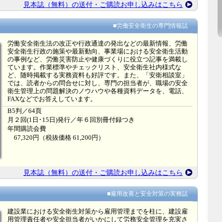
見本誌（無料）の送付・ご購読お申し込みはこちら
■労働安全衛生の専門情報誌
労働安全衛生法の改正や行政通達の発出などの最新情報、労働
安全衛生行政の施策や最新動向、事業場における安全衛生活動
の事例など、労働災害防止や健康づくりに役立つ記事を満載し
ています。作業標準やチェックリスト、安全衛生社内様式な
ど、随時掲載する実務資料も好評です。また、「安衛相談室」
では、読者からの問合せに対し、専門の担当者が、職場の安全
衛生管理上の問題解決のノウハウや各種資料データを、電話、
FAXなどでお答えしています。
B5判／64頁
月２回(1日･15日)発行／年６回別冊付録つき
年間購読会費
67,320円（税抜価格 61,200円）
見本誌（無料）の送付・ご購読お申し込みはこちら
■雇用改善と安全対策の実務誌
建設業における安全衛生対策から雇用管理までを柱に、建設雇
用管理責任者や安全担当者がいかにして労務安全管理を充実さ