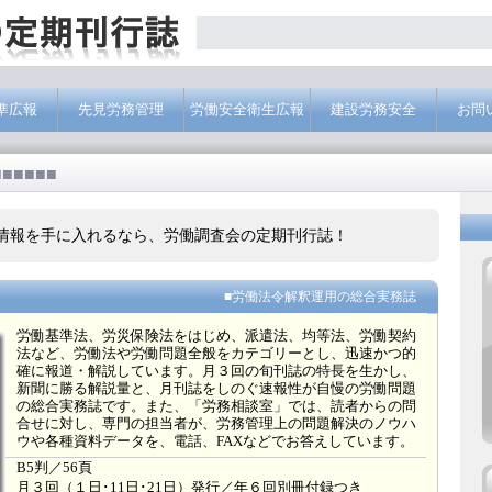
準広報
先見労務管理
労働安全衛生広報
建設労務安全
お問
■■■■■■
情報を手に入れるなら、労働調査会の定期刊行誌！
■労働法令解釈運用の総合実務誌
労働基準法、労災保険法をはじめ、派遣法、均等法、労働契約
法など、労働法や労働問題全般をカテゴリーとし、迅速かつ的
確に報道・解説しています。月３回の旬刊誌の特長を生かし、
新聞に勝る解説量と、月刊誌をしのぐ速報性が自慢の労働問題
の総合実務誌です。また、「労務相談室」では、読者からの問
合せに対し、専門の担当者が、労務管理上の問題解決のノウハ
ウや各種資料データを、電話、FAXなどでお答えしています。
B5判／56頁
月３回（１日･11日･21日）発行／年６回別冊付録つき