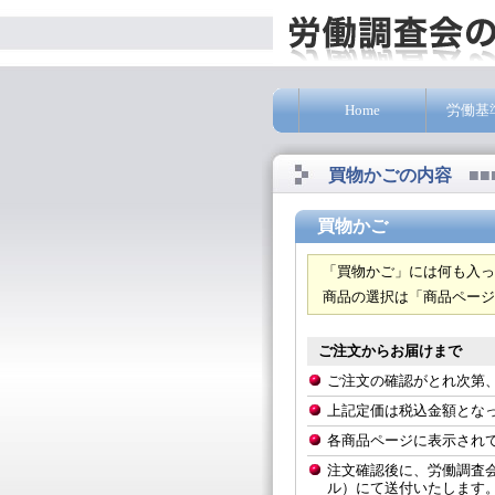
Home
労働基
買物かごの内容
■■
買物かご
「買物かご」には何も入っ
商品の選択は「商品ページ
ご注文からお届けまで
ご注文の確認がとれ次第
上記定価は税込金額とな
各商品ページに表示され
注文確認後に、労働調査
ル）にて送付いたします