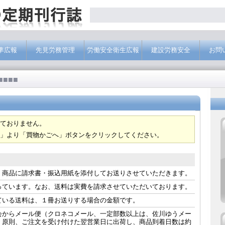
準広報
先見労務管理
労働安全衛生広報
建設労務安全
お問
■■■■
ておりません。
」より「買物かごへ」ボタンをクリックしてください。
、商品に請求書・振込用紙を添付してお送りさせていただきます。
っています。なお、送料は実費を請求させていただいております。
ている送料は、１冊お送りする場合の金額です。
会からメール便（クロネコメール、一定部数以上は、佐川ゆうメー
。原則、ご注文を受け付けた翌営業日に出荷し、商品到着日数は約